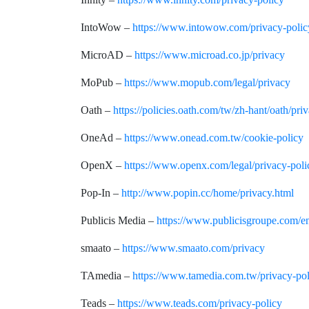
IntoWow –
https://www.intowow.com/privacy-polic
MicroAD –
https://www.microad.co.jp/privacy
MoPub –
https://www.mopub.com/legal/privacy
Oath –
https://policies.oath.com/tw/zh-hant/oath/pri
OneAd –
https://www.onead.com.tw/cookie-policy
OpenX –
https://www.openx.com/legal/privacy-poli
Pop-In –
http://www.popin.cc/home/privacy.html
Publicis Media –
https://www.publicisgroupe.com/e
smaato –
https://www.smaato.com/privacy
TAmedia –
https://www.tamedia.com.tw/privacy-pol
Teads –
https://www.teads.com/privacy-policy