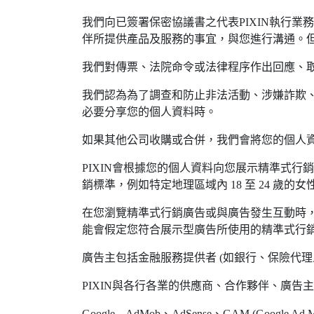
我們向已簽署保密協議書之代表PIXIN執行
伴所提供產品及服務的事宜，與您進行溝通。
我們對傳票、法院命令或法律程序作出回應、
我們認為為了調查和防止非法活動、涉嫌詐欺
必要分享您的個人資料時。
如果其他公司收購或合併，我們會將您的個人資
PIXIN會根據您的個人資料向您展示精準式行
銷標準，例如特定地理區域內 18 至 24 歲的女
在您瀏覽精準式行銷廣告或與廣告發生互動時
能會假定您符合展示型廣告所使用的精準式行
廣告主包括金融服務提供者 (如銀行、保險代理
PIXIN與各行各業的供應商、合作夥伴、廣告
Google – AdMob、AdSense、GAM (Google 