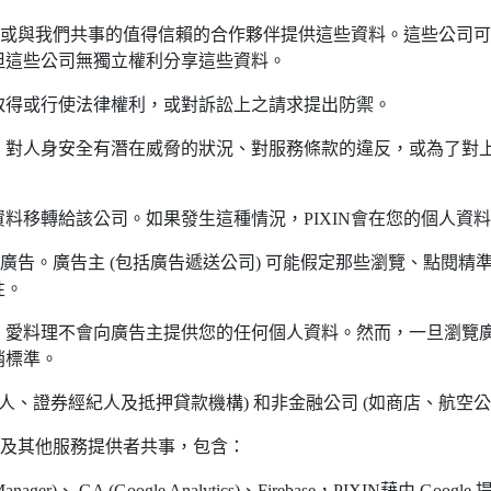
業務或與我們共事的值得信賴的合作夥伴提供這些資料。這些公司
但這些公司無獨立權利分享這些資料。
取得或行使法律權利，或對訴訟上之請求提出防禦。
、對人身安全有潛在威脅的狀況、對服務條款的違反，或為了對
料移轉給該公司。如果發生這種情況，PIXIN會在您的個人資
銷廣告。廣告主 (包括廣告遞送公司) 可能假定那些瀏覽、點閱
性。
，愛料理不會向廣告主提供您的任何個人資料。然而，一旦瀏覽
銷標準。
人、證券經紀人及抵押貸款機構) 和非金融公司 (如商店、航空公
主及其他服務提供者共事，包含：
Ad Manager)、 GA (Google Analytics)、Firebase，PIXIN