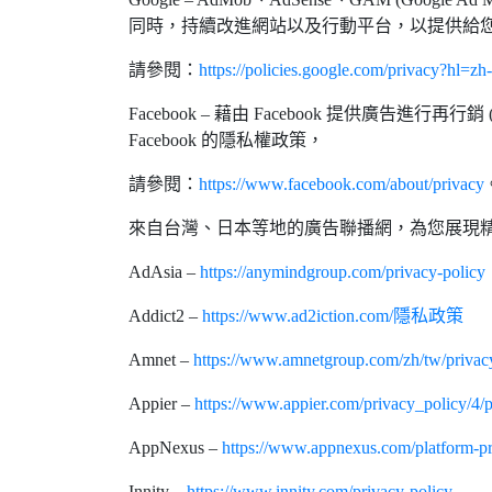
同時，持續改進網站以及行動平台，以提供給您更
請參閱：
https://policies.google.com/privacy?hl=
Facebook – 藉由 Facebook 提供廣告進
Facebook 的隱私權政策，
請參閱：
https://www.facebook.com/about/privacy
來自台灣、日本等地的廣告聯播網，為您展現
AdAsia –
https://anymindgroup.com/privacy-policy
Addict2 –
https://www.ad2iction.com/隱私政策
Amnet –
https://www.amnetgroup.com/zh/tw/privac
Appier –
https://www.appier.com/privacy_policy/4/p
AppNexus –
https://www.appnexus.com/platform-pr
Innity –
https://www.innity.com/privacy-policy