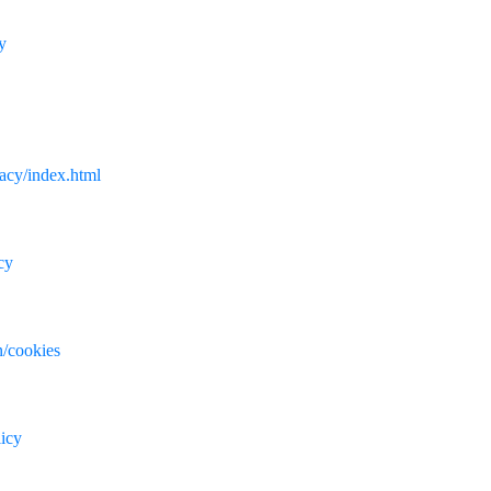
y
vacy/index.html
cy
n/cookies
icy