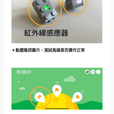
▼點選遙控圖示，測試馬達是否運作正常